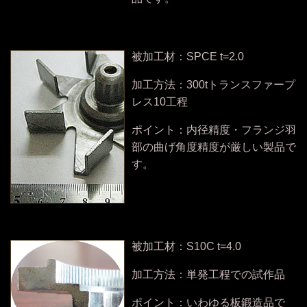
被加工材：SPCE t=2.0
加工方法：300tトランスファープ
レス10工程
ポイント：内径精度・フランジ羽
部の曲げ角度精度が厳しい製品で
す。
被加工材：S10C t=4.0
加工方法：単発工程での試作品
ポイント：いわゆる板鍛造品で