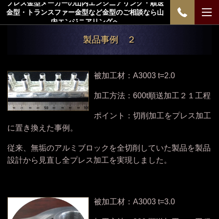
プレス金型メーカーの山内エンジニアリング・順送
金型・トランスファー金型など金型のご相談なら山
内エンジニアリングへ
製品事例 ２
被加工材：A3003 t=2.0
加工方法：600t順送加工２１工程
ポイント：切削加工をプレス加工
に置き換えた事例。
従来、無垢のアルミブロックを全切削していた製品を製品
設計から見直し全プレス加工を実現しました。
被加工材：A3003 t=3.0