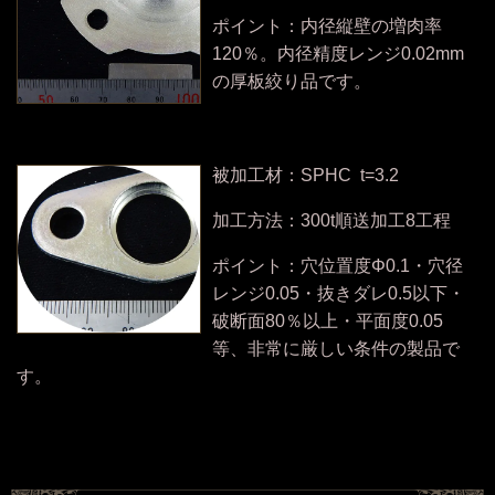
ポイント：内径縦壁の増肉率
120％。内径精度レンジ0.02mm
の厚板絞り品です。
被加工材：SPHC t=3.2
加工方法：300t順送加工8工程
ポイント：穴位置度Φ0.1・穴径
レンジ0.05・抜きダレ0.5以下・
破断面80％以上・平面度0.05
等、非常に厳しい条件の製品で
す。