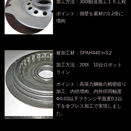
加工方法：300t順送加工１５工程
ポイント：側壁を素材の1.2倍に
増肉
被加工材：SPAH440 t=3.2
加工方法：200t 10台ロボット
ライン
ポイント：高張力鋼板の精密絞り
加工、内径増肉、内外径同軸度
Φ0.03以下フランジ平面度0.1以
下を全プレス加工で実現しまし
た。