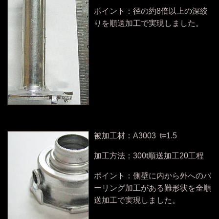
ポイント：径の約8倍以上の深絞
りを順送加工で実現しました。
被加工材：A3003 t=1.5
加工方法：300t順送加工20工程
ポイント：側壁に内から外へのバ
ーリング加工がある難形状を全順
送加工で実現しました。